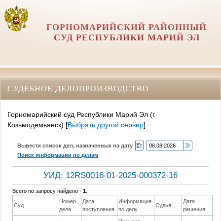
ГОРНОМАРИЙСКИЙ РАЙОННЫЙ
СУД РЕСПУБЛИКИ МАРИЙ ЭЛ
СУДЕБНОЕ ДЕЛОПРОИЗВОДСТВО
Горномарийский суд Республики Марий Эл (г.
Козьмодемьянск)
[
Выбрать другой сервер
]
Вывести список дел, назначенных на дату
Поиск информации по делам
УИД: 12RS0016-01-2025-000372-16
Всего по запросу найдено -
1
.
Номер
Дата
Информация
Дата
Суд
Судья
Ре
дела
поступления
по делу
решения