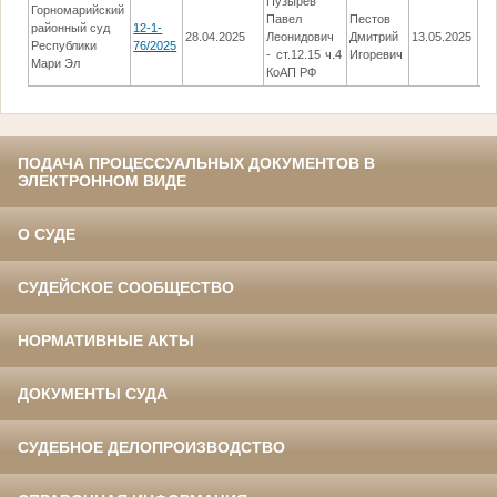
Пузырев
Горномарийский
Павел
Пестов
От
районный суд
12-1-
28.04.2025
Леонидович
Дмитрий
13.05.2025
пр
Республики
76/2025
- ст.12.15 ч.4
Игоревич
пр
Мари Эл
КоАП РФ
ПОДАЧА ПРОЦЕССУАЛЬНЫХ ДОКУМЕНТОВ В
ЭЛЕКТРОННОМ ВИДЕ
О СУДЕ
СУДЕЙСКОЕ СООБЩЕСТВО
НОРМАТИВНЫЕ АКТЫ
ДОКУМЕНТЫ СУДА
СУДЕБНОЕ ДЕЛОПРОИЗВОДСТВО