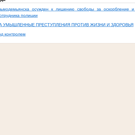
озьмодемьянска осужден к лишению свободы за оскорбление 
отрудника полиции
А УМЫШЛЕННЫЕ ПРЕСТУПЛЕНИЯ ПРОТИВ ЖИЗНИ И ЗДОРОВЬЯ
од контролем