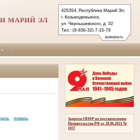
425354, Республика Марий Эл,
г. Козьмодемьянск,
И МАРИЙ ЭЛ
ул. Чернышевского, д. 32
Тел.: (8-836-32) 7-15-79
gornomarisky.mari@sudrf.ru
развернуть
раль
январь
Запросы ОПФР по постановлению
Правительства РФ от 28.06.2021 №
1037