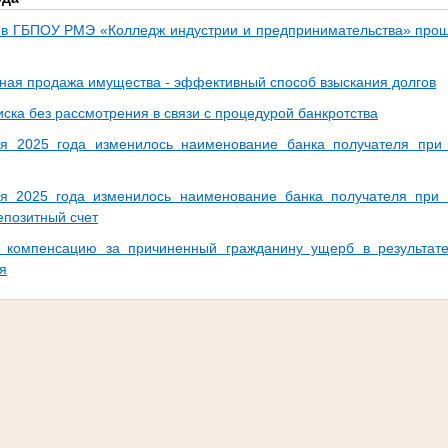
ов ГБПОУ РМЭ «Колледж индустрии и предпринимательства» прош
ная продажа имущества - эффективный способ взыскания долгов
ска без рассмотрения в связи с процедурой банкротства
я 2025 года изменилось наименование банка получателя при 
я 2025 года изменилось наименование банка получателя при
епозитный счет
 компенсацию за причиненный гражданину ущерб в результате
я