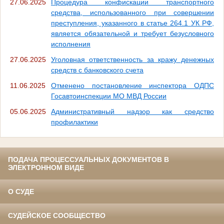
27.06.2025
Процедура конфискации транспортного
средства, использованного при совершении
преступления, указанного в статье 264.1 УК РФ,
является обязательной и требует безусловного
исполнения
27.06.2025
Уголовная ответственность за кражу денежных
средств с банковского счета
11.06.2025
Отменено постановление инспектора ОДПС
Госавтоинспекции МО МВД России
05.06.2025
Административный надзор как средство
профилактики
ПОДАЧА ПРОЦЕССУАЛЬНЫХ ДОКУМЕНТОВ В
ЭЛЕКТРОННОМ ВИДЕ
О СУДЕ
СУДЕЙСКОЕ СООБЩЕСТВО