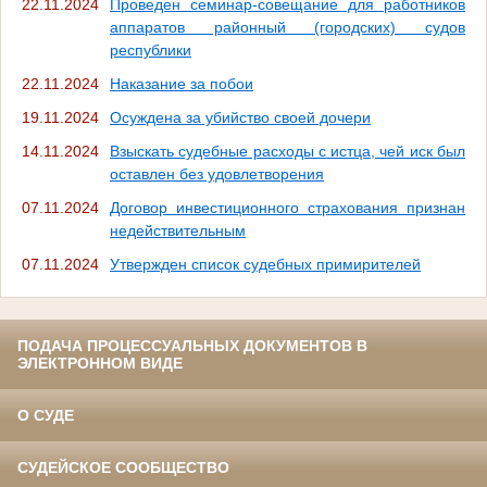
22.11.2024
Проведен семинар-совещание для работников
аппаратов районный (городских) судов
республики
22.11.2024
Наказание за побои
19.11.2024
Осуждена за убийство своей дочери
14.11.2024
Взыскать судебные расходы с истца, чей иск был
оставлен без удовлетворения
07.11.2024
Договор инвестиционного страхования признан
недействительным
07.11.2024
Утвержден список судебных примирителей
ПОДАЧА ПРОЦЕССУАЛЬНЫХ ДОКУМЕНТОВ В
ЭЛЕКТРОННОМ ВИДЕ
О СУДЕ
СУДЕЙСКОЕ СООБЩЕСТВО