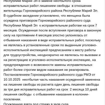
Республике Марий Эл о замене неотбытого срока
исправительных работ лишением свободы в отношении
жительницы Горномарийского района Республики Марий Эл.
В судебном заседании установлено, что женщина была
осуждена приговором Горномарийского районного суда
Республики Марий Эл к исправительным работам на срок 7
месяцев. Осужденная после вступления приговора в законную
силу на протяжении 4 месяцев злостно уклонялась от
отбывания наказания в виде исправительных работ, поскольку
не являлась в установленные сроки по выданным уголовно-
исполнительной инспекцией предписаниям к месту работы
для трудоустройства, неоднократно не являлась по вызовам и
на регистрацию в уголовно-исполнительную инспекцию, на
предупреждения о возможности замены исправительных
работ более строгим видом наказания не реагировала.
Постановлением Горномарийского районного суда РМЭ от
10.10.2025 неотбытая часть наказания осужденной заменена
на лишение свободы из расчета один день лишения свободы
за три дня исправительных работ на срок 2 месяца 10 дней
лишения свободы с отбыванием наказания в колонии-
поселении.
Осужденная взята под стражу в зале суда.