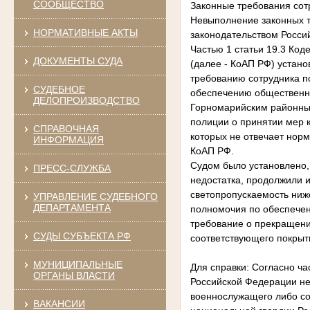
СООБЩЕСТВО
Законные требования сот
Невыполнение законных т
НОРМАТИВНЫЕ АКТЫ
законодательством Росси
Частью 1 статьи 19.3 Ко
ДОКУМЕНТЫ СУДА
(далее - КоАП РФ) устан
требованию сотрудника п
СУДЕБНОЕ
обеспечению общественно
ДЕЛОПРОИЗВОДСТВО
Горномарийским районным
полиции о принятии мер 
СПРАВОЧНАЯ
которых не отвечает норм
ИНФОРМАЦИЯ
КоАП РФ.
Судом было установлено,
ПРЕСС-СЛУЖБА
недостатка, продолжили 
светопропускаемость ни
УПРАВЛЕНИЕ СУДЕБНОГО
ДЕПАРТАМЕНТА
полномочия по обеспечен
требование о прекращени
СУДЫ СУБЪЕКТА РФ
соответствующего покрыт
МУНИЦИПАЛЬНЫЕ
Для справки: Согласно ч
ОРГАНЫ ВЛАСТИ
Российской Федерации не
военнослужащего либо со
ВАКАНСИИ