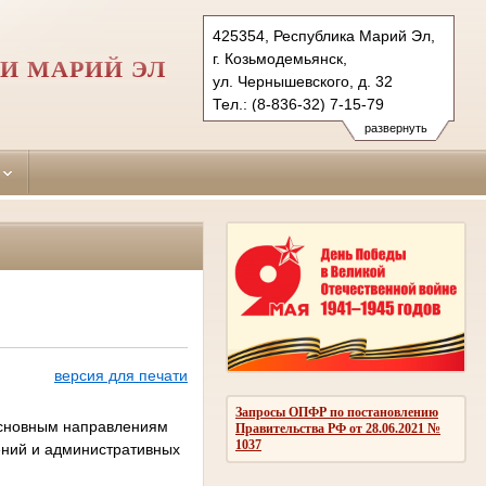
425354, Республика Марий Эл,
г. Козьмодемьянск,
И МАРИЙ ЭЛ
ул. Чернышевского, д. 32
Тел.: (8-836-32) 7-15-79
gornomarisky.mari@sudrf.ru
развернуть
версия для печати
Запросы ОПФР по постановлению
сновным направлениям
Правительства РФ от 28.06.2021 №
1037
ений и административных