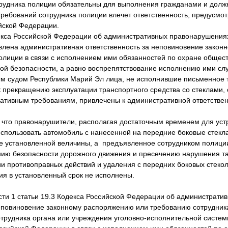
рудника полиции обязательны для выполнения гражданами и дол
ребований сотрудника полиции влечет ответственность, предусмо
йской Федерации.
декса Российской Федерации об административных правонарушени
овлена административная ответственность за неповиновение зако
олиции в связи с исполнением ими обязанностей по охране общест
й безопасности, а равно воспрепятствование исполнению ими сл
 судом Республики Марий Эл лица, не исполнившие письменное 
к прекращению эксплуатации транспортного средства со стеклами,
ативным требованиям, привлечены к административной ответственно
 что правонарушители, располагая достаточным временем для уст
использовать автомобиль с нанесенной на передние боковые стек
же установленной величины, а предъявленное сотрудником полиц
ию безопасности дорожного движения и пресечению нарушения та
и противоправных действий и удаления с передних боковых стекол
ия в установленный срок не исполнены.
асти 1 статьи 19.3 Кодекса Российской Федерации об администрат
повиновение законному распоряжению или требованию сотрудник
трудника органа или учреждения уголовно-исполнительной систем