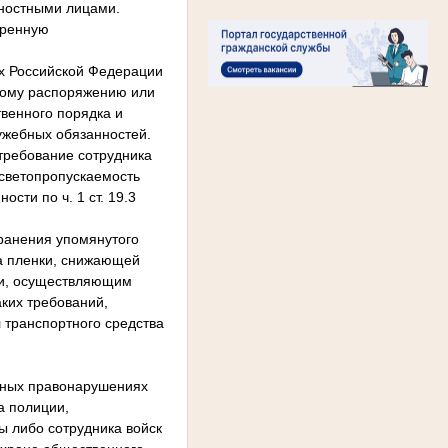
жностными лицами.
тренную
ях Российской Федерации
нному распоряжению или
венного порядка и
ужебных обязанностей.
требование сотрудника
 светопропускаемость
сти по ч. 1 ст. 19.3
ранения упомянутого
ла пленки, снижающей
ии, осуществляющим
ких требований,
 транспортного средства
ивных правонарушениях
а полиции,
ы либо сотрудника войск