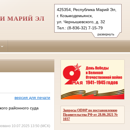
425354, Республика Марий Эл,
г. Козьмодемьянск,
И МАРИЙ ЭЛ
ул. Чернышевского, д. 32
Тел.: (8-836-32) 7-15-79
gornomarisky.mari@sudrf.ru
развернуть
версия для печати
кого районного суда
Запросы ОПФР по постановлению
Правительства РФ от 28.06.2021 №
1037
ковано 10.07.2025 13:50 (МСК)