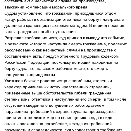
составить акт о несчастном случае на производстве,
взыскании компенсации морального вреда.
Судом установлено, что гражданин, приходящийся отцом
истцу, работал в организации ответчика на борту плавкрана в
должности крановщика вахтовым методом. В период несения
вахты гражданин погиб от утопления.
Разрешая требования иска, суд пришел к выводу что событие,
в результате которого наступила смерть гражданина, подлежит
расследованию как несчастный случай на производстве с
составлением акта, предусмотренного Трудовым кодексом
Российской Федерации, поскольку погибший находился на
борту судна, т.е. на своем рабочем месте, его смерть
наступила в период вахты.
Учитывая близкое родство истца с погибшим, степень и
характер причиненных истцу нравственных страданий,
приведенные выше обстоятельства гибели гражданина,
степень вины ответчика в наступлении его смерти, в том числе
отсутствии сведений о допущенных работодателем
нарушениях требований к охране труда на производстве,
принятие ответчиком мер по возмещению вреда в виде
оплаты расходов на погребение, исходя из требований
разумности и справедливости, суд удовлетворил требования