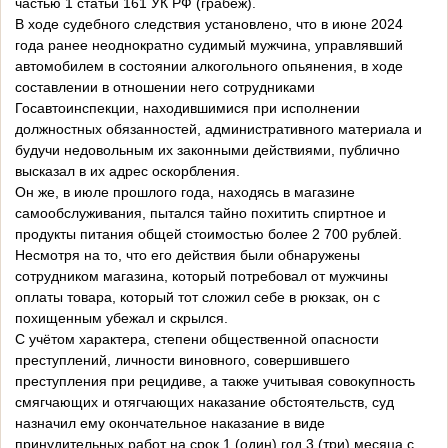
частью 1 статьи 161 УК РФ (грабёж).
В ходе судебного следствия установлено, что в июне 2024
года ранее неоднократно судимый мужчина, управлявший
автомобилем в состоянии алкогольного опьянения, в ходе
составлении в отношении него сотрудниками
Госавтоинспекции, находившимися при исполнении
должностных обязанностей, административного материала и
будучи недовольным их законными действиями, публично
высказал в их адрес оскорбления.
Он же, в июле прошлого года, находясь в магазине
самообслуживания, пытался тайно похитить спиртное и
продукты питания общей стоимостью более 2 700 рублей.
Несмотря на то, что его действия были обнаружены
сотрудником магазина, который потребовал от мужчины
оплаты товара, который тот сложил себе в рюкзак, он с
похищенным убежал и скрылся.
С учётом характера, степени общественной опасности
преступлений, личности виновного, совершившего
преступления при рецидиве, а также учитывая совокупность
смягчающих и отягчающих наказание обстоятельств, суд
назначил ему окончательное наказание в виде
принудительных работ на срок 1 (один) год 3 (три) месяца с